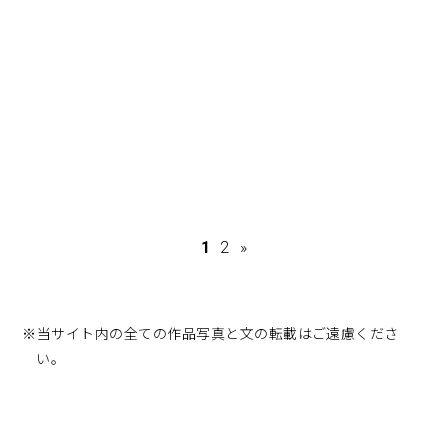
1
2
»
※当サイト内の全ての作品写真と文の転載はご遠慮くださ
い。