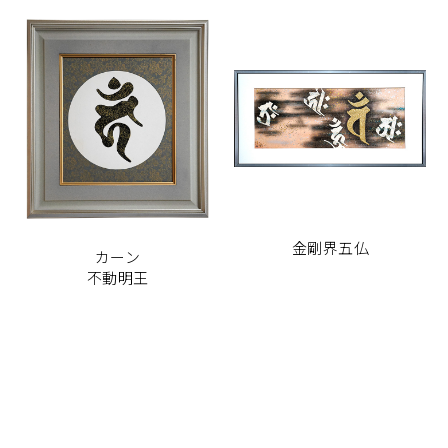
金剛界五仏
カーン
不動明王