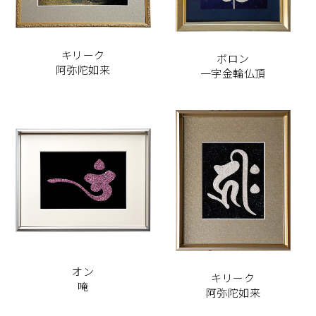
キリーク
ボロン
阿弥陀如来
一字金輪仏頂
オン
キリーク
唵
阿弥陀如来